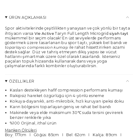
</span>
sepette",
"maximum_of"=>"Maksimum
ÜRÜN AÇIKLAMASI
{{
quantity
Spor aktivitelerinde çeşitlilikten yanaysan ve çok yönlü bir
tayt
a
}}",
ihtiyacın varsa
Vie Active
Taryn Full Length Microgrid
siyah tayt
"minimum_of"=>"Minimum
mükemmel bir seçim olacak! En üst seviyelerde performans
{{
göstermek üzere tasarlanan bu spor taytı, yüksek bel bandı ve
toparlayıcı compression kumaşı
ile rahat hissettirirken azami
quantity
destek sağlar. Düz ve tahriş etmeyen dikiş yapısı ise vücut
}}",
hatlarını şımartmak üzere özel olarak tasarlandı. İsterseniz
"multiples_of"=>"
paçaları topuk hizasında kullanarak dans veya yoga
{{
çalışmalarında farklı kombinler oluşturabilirsin.
quantity
}}
katları"}
ÖZELLİKLER
Kasları destekleyen hafif compression performans kumaşı
Rakipsiz hareket özgürlüğü için 4-yönlü esneme
Kokuya-dayanıklı, anti-mikrobik, hızlı kuruyan ipeksi doku
Karın bölgesini toparlayan geniş ve rahat bel bandı
Makinede veya elde maksimum 30℃ suda tersini çevirerek
benzer renklerle yıka
%100 Orijinal, ithal ürün
Manken Ölçüleri
Boy: 177cm I Göğüs: 85cm I Bel: 62cm I Kalça: 89cm I