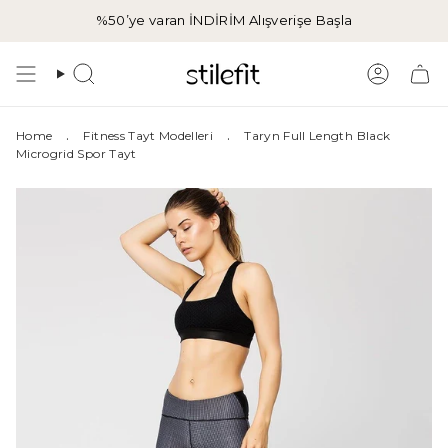
İçeriğe
%50’ye varan İNDİRİM
Alışverişe Başla
atla
Aramak
Hesap
.
.
Home
Fitness Tayt Modelleri
Taryn Full Length Black
Microgrid Spor Tayt