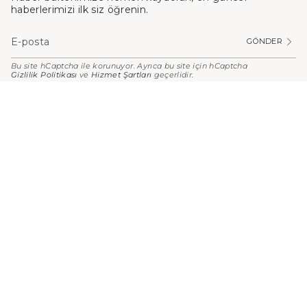
haberlerimizi ilk siz öğrenin.
GÖNDER
Bu site hCaptcha ile korunuyor. Ayrıca bu site için hCaptcha
Gizlilik Politikası
ve
Hizmet Şartları
geçerlidir.
PARA
BIRIMI
Türkiye (TRY ₺)
© Stilefit 2026
Kişisel Verilerin Korunması
Kullanım Koşulları
Mesafeli Satış Sözleşmesi
Gizlilik İlkeleri
Hizmet Şartları
Shopify tarafından desteklenmektedir