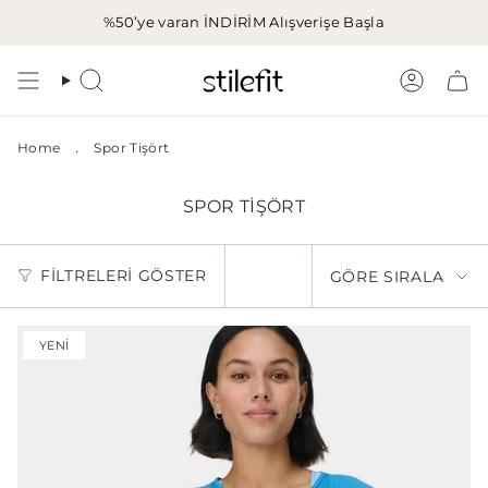
İçeriğe
%50’ye varan İNDİRİM
Alışverişe Başla
atla
Aramak
Hesap
.
Home
Spor Tişört
SPOR TIŞÖRT
GÖRE
FILTRELERI GÖSTER
GÖRE SIRALA
SIRALA
YENI