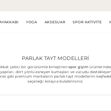
AYAKKABI
YOGA
AKSESUAR
SPOR AKTİVİTE
PARLAK TAYT MODELLERI
kkat çekici bir görünümle birleştiren
spor giyim
ürünlerinden
yapıları, dört yönlü esneyen kumaşları ve vücudu destekleyen 
erez
gibi premium markaların parlak tayt modellerini keşfedeb
seçeneği kolayca bulabilirsiniz.