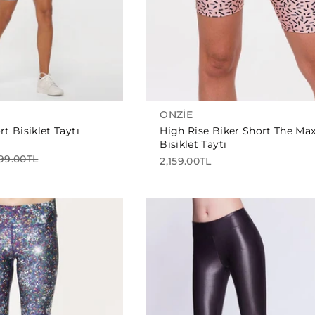
ONZIE
t Bisiklet Taytı
High Rise Biker Short The Ma
Bisiklet Taytı
199.00TL
2,159.00TL