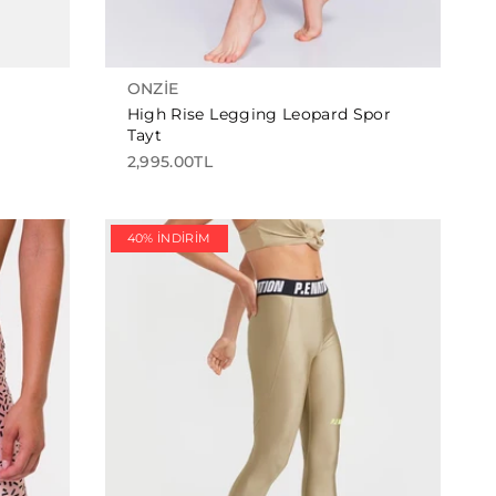
ONZIE
High Rise Legging Leopard Spor
Tayt
2,995.00TL
40% İNDIRIM