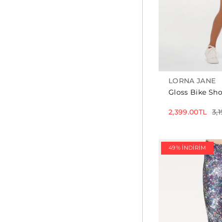
LORNA JANE
Gloss Bike Shor
2,399.00TL
3,
49% İNDIRIM