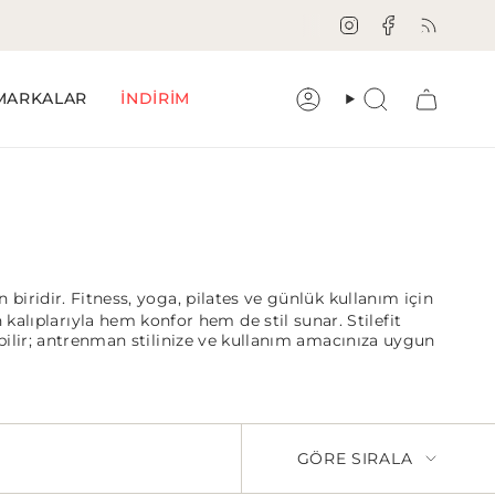
Instagram
Facebook
Feed
MARKALAR
İNDİRİM
Hesap
Aramak
 biridir. Fitness, yoga, pilates ve günlük kullanım için
kalıplarıyla hem konfor hem de stil sunar. Stilefit
ilir; antrenman stilinize ve kullanım amacınıza uygun
GÖRE SIRALA
GÖRE