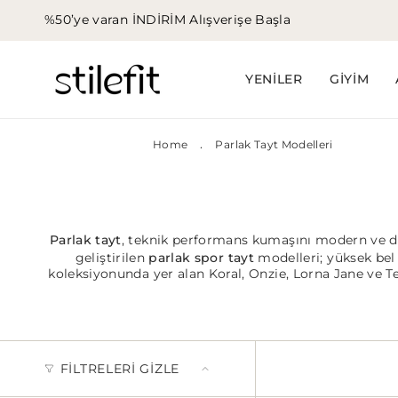
İçeriğe
%50’ye varan İNDİRİM
Alışverişe Başla
atla
YENİLER
GİYİM
.
Home
Parlak Tayt Modelleri
Parlak tayt
, teknik performans kumaşını modern ve di
geliştirilen
parlak spor tayt
modelleri; yüksek bel 
koleksiyonunda yer alan
Koral
,
Onzie
, Lorna Jane ve
T
FILTRELERI GIZLE