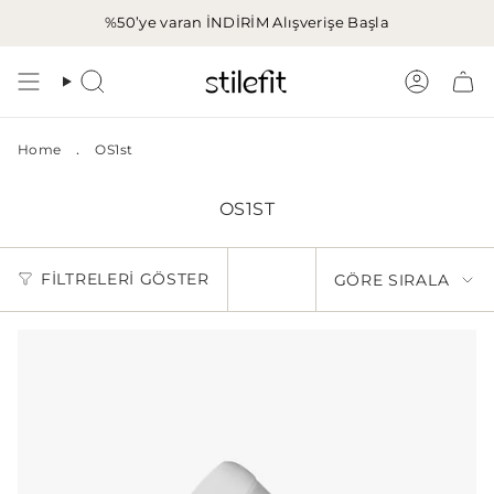
İçeriğe
%50’ye varan İNDİRİM
Alışverişe Başla
atla
Aramak
Hesap
.
Home
OS1st
OS1ST
GÖRE
FILTRELERI GÖSTER
GÖRE SIRALA
SIRALA