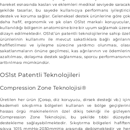
hareket esnasında kasları ve eklemleri medikal seviyede saracak
şekilde tasarlar, bu sayede kullanıcıya performans iyileştirici
destek ve koruma sağlar. Geleneksel destek ürünlerine göre çok
daha hafif, ergonomik ve şık olan OS1st markalı koruyucular,
kullanıldığı bölgenin anatomisine bire bir uyum sağlamak üzere
dizayn edilmektedir. OS1st’ün patentli teknolojilerine sahip özel
ürünlerinin kullanımı ile mevcut sakatlıklara bağlı ağrıların
hafifletilmesi ve iyileşme sürecine yardımcı olunması, olası
sakatlanmaların önüne geçilmesi, kas ağrılarının ve ödemlerin
azaltılması, dolaşıma destek sağlanması, sporcu performansının
arttırılması mümkündür.
OS1st Patentli Teknolojileri
Compression Zone Teknolojisi®
Üretilen her ürün (Çorap, diz koruyucu, dirsek desteği vb.) için
kademeli sıkıştırma bölgeleri kullanan ve bölge geçişlerini
hassas örgü makinelerinin özel dikiş tekniği ile gizleyen
Compression Zone Teknolojisi, bu şekilde tıbbi düzeyde
destekleme sağlayabilmektedir. Sıkıştırma bölgeleri hafiften
sıkıya 1015 mmHg-2030mmHg arasında değişmektedir ve her