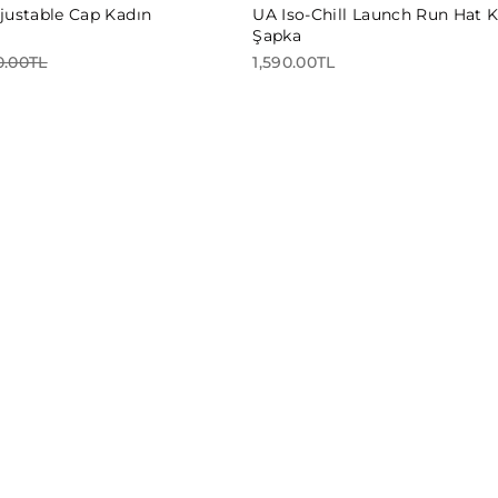
justable Cap Kadın
UA Iso-Chill Launch Run Hat 
Şapka
0.00TL
1,590.00TL