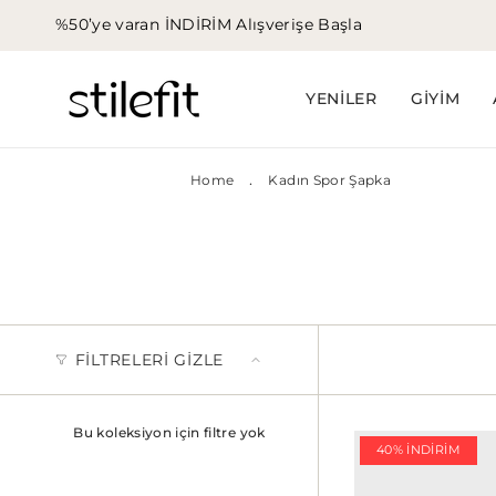
İçeriğe
%50’ye varan İNDİRİM
Alışverişe Başla
atla
YENİLER
GİYİM
.
Home
Kadın Spor Şapka
FILTRELERI GIZLE
Bu koleksiyon için filtre yok
40% İNDIRIM