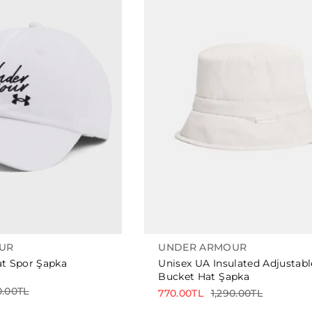
UR
UNDER ARMOUR
at Spor Şapka
Unisex UA Insulated Adjustabl
Bucket Hat Şapka
0.00TL
770.00TL
1,290.00TL