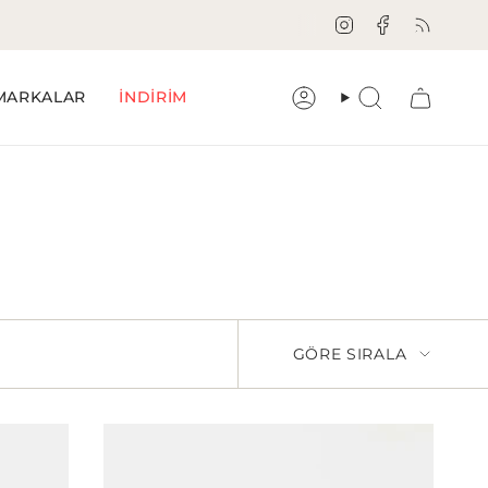
Instagram
Facebook
Feed
MARKALAR
İNDİRİM
Hesap
Aramak
GÖRE SIRALA
GÖRE
SIRALA