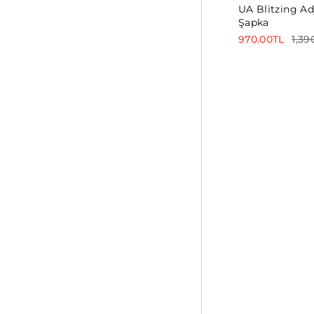
UA Blitzing Ad
Şapka
970.00TL
1,39