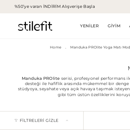
İçeriğe
%50’ye varan İNDİRİM
Alışverişe Başla
atla
YENİLER
GİYİM
.
Home
Manduka PROlite Yoga Matı Mode
Manduka PROlite
serisi, profesyonel performans il
desteği ile hafiflik arasında mükemmel bir deng
stüdyoya, seyahate veya açık havaya taşımak isteyen 
gibi tüm üstün özelliklerini koru
FILTRELERI GIZLE