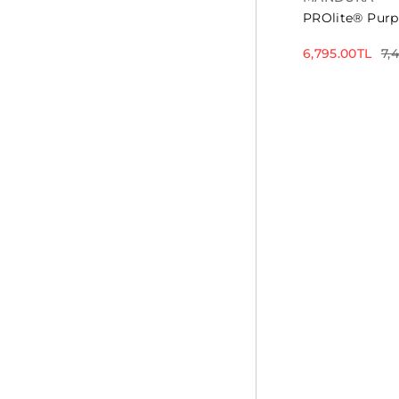
PROlite® Purp
6,795.00TL
7,