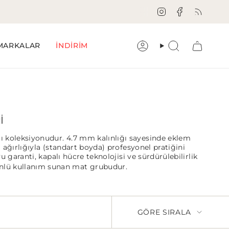
Instagram
Facebook
Feed
MARKALAR
İNDİRİM
Hesap
Aramak
I
atı koleksiyonudur. 4.7 mm kalınlığı sayesinde eklem
kg ağırlığıyla (standart boyda) profesyonel pratiğini
 garanti, kapalı hücre teknolojisi ve sürdürülebilirlik
nlü kullanım sunan mat grubudur.
GÖRE SIRALA
GÖRE