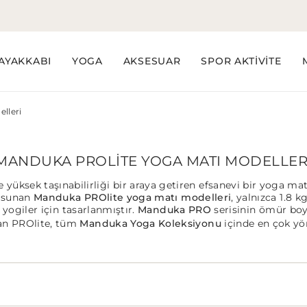
AYAKKABI
YOGA
AKSESUAR
SPOR AKTİVİTE
lleri
MANDUKA PROLITE YOGA MATI MODELLER
e yüksek taşınabilirliği bir araya getiren efsanevi bir yoga m
e sunan
Manduka PROlite yoga matı modelleri
, yalnızca 1.8 
yogiler için tasarlanmıştır.
Manduka PRO
serisinin ömür boyu
yan PROlite, tüm
Manduka Yoga Koleksiyonu
içinde en çok yö