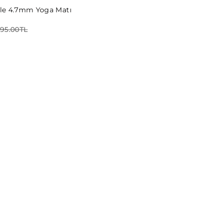
le 4.7mm Yoga Matı
495.00TL