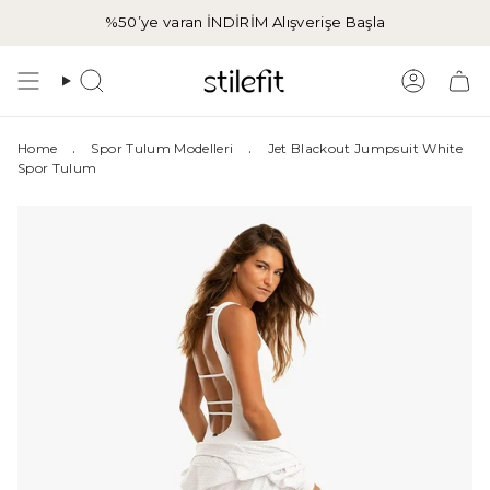
İçeriğe
%50’ye varan İNDİRİM
Alışverişe Başla
atla
Aramak
Hesap
.
.
Home
Spor Tulum Modelleri
Jet Blackout Jumpsuit White
Spor Tulum