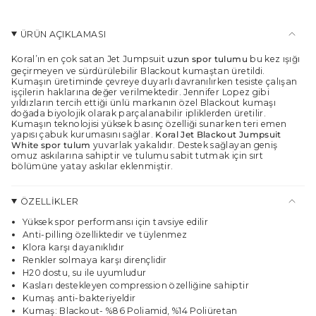
</span>
sepette",
"maximum_of"=>"Maksimum
ÜRÜN AÇIKLAMASI
{{
quantity
Koral’ın en çok satan Jet Jumpsuit
uzun
spor tulum
u
bu kez ışığı
}}",
geçirmeyen ve sürdürülebilir Blackout kumaştan üretildi.
"minimum_of"=>"Minimum
Kumaşın üretiminde çevreye duyarlı davranılırken tesiste çalışan
{{
işçilerin haklarına değer verilmektedir. Jennifer Lopez gibi
yıldızların tercih ettiği ünlü markanın özel Blackout kumaşı
quantity
doğada biyolojik olarak parçalanabilir ipliklerden üretilir.
}}",
Kumaşın teknolojisi yüksek basınç özelliği sunarken teri emen
"multiples_of"=>"
yapısı çabuk kurumasını sağlar.
Koral Jet Blackout Jumpsuit
{{
White spor tulum
yuvarlak yakalıdır. Destek sağlayan geniş
quantity
omuz askılarına sahiptir ve tulumu sabit tutmak için sırt
bölümüne yatay askılar eklenmiştir.
}}
katları"}
ÖZELLİKLER
Yüksek spor performansı için tavsiye edilir
Anti-pilling özelliktedir ve tüylenmez
Klora karşı dayanıklıdır
Renkler solmaya karşı dirençlidir
H20 dostu, su ile uyumludur
Kasları destekleyen compression özelliğine sahiptir
Kumaş anti-bakteriyeldir
Kumaş: Blackout- %86 Poliamid, %14 Poliüretan