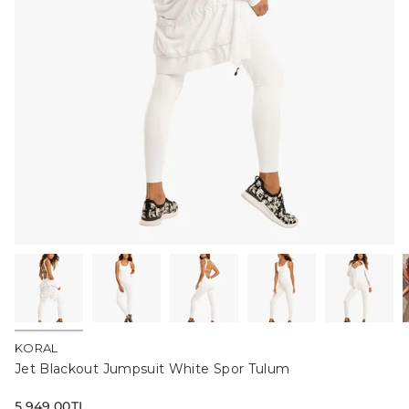
KORAL
Jet Blackout Jumpsuit White Spor Tulum
Normal
5,949.00TL