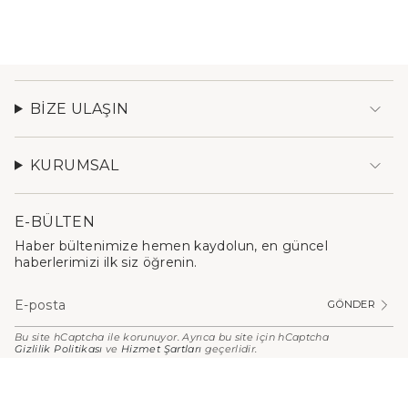
BIZE ULAŞIN
KURUMSAL
E-BÜLTEN
Haber bültenimize hemen kaydolun, en güncel
haberlerimizi ilk siz öğrenin.
GÖNDER
Bu site hCaptcha ile korunuyor. Ayrıca bu site için hCaptcha
Gizlilik Politikası
ve
Hizmet Şartları
geçerlidir.
PARA
BIRIMI
Türkiye (TRY ₺)