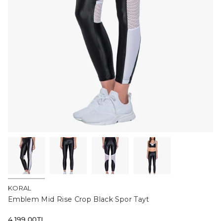
KORAL
Emblem Mid Rise Crop Black Spor Tayt
Normal
4,199.00TL