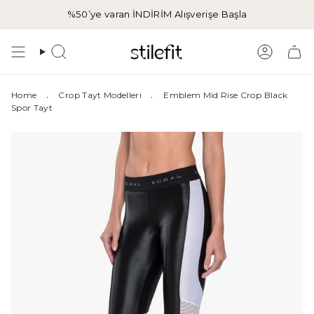
İçeriğe
%50’ye varan İNDİRİM
Alışverişe Başla
atla
Aramak
Hesap
.
.
Home
Crop Tayt Modelleri
Emblem Mid Rise Crop Black
Spor Tayt