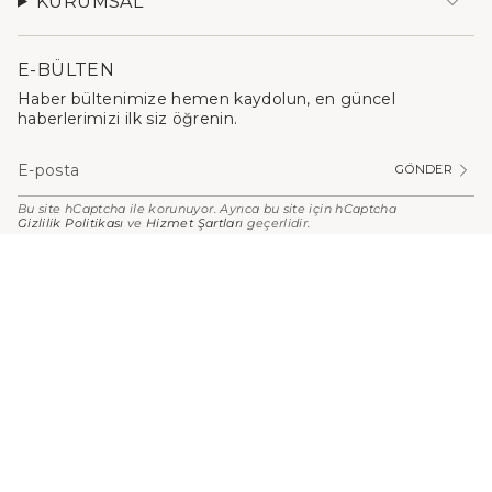
KURUMSAL
E-BÜLTEN
Haber bültenimize hemen kaydolun, en güncel
haberlerimizi ilk siz öğrenin.
GÖNDER
Bu site hCaptcha ile korunuyor. Ayrıca bu site için hCaptcha
Gizlilik Politikası
ve
Hizmet Şartları
geçerlidir.
PARA
BIRIMI
Türkiye (TRY ₺)
© Stilefit 2026
Kişisel Verilerin Korunması
Kullanım Koşulları
Mesafeli Satış Sözleşmesi