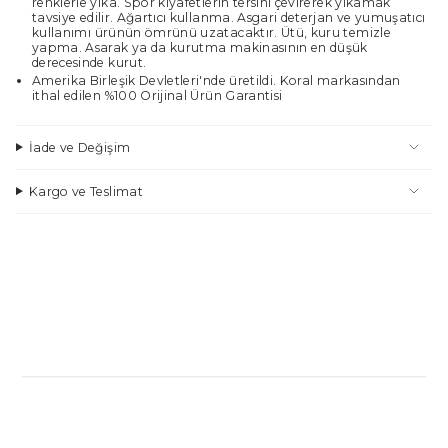
renklerle yıka. Spor kıyafetlerin tersini çevirerek yıkamak
tavsiye edilir. Ağartıcı kullanma. Asgari deterjan ve yumuşatıcı
kullanımı ürünün ömrünü uzatacaktır. Ütü, kuru temizle
yapma. Asarak ya da kurutma makinasının en düşük
derecesinde kurut.
Amerika Birleşik Devletleri'nde üretildi. Koral markasından
ithal edilen %100 Orijinal Ürün Garantisi
İade ve Değişim
Kargo ve Teslimat