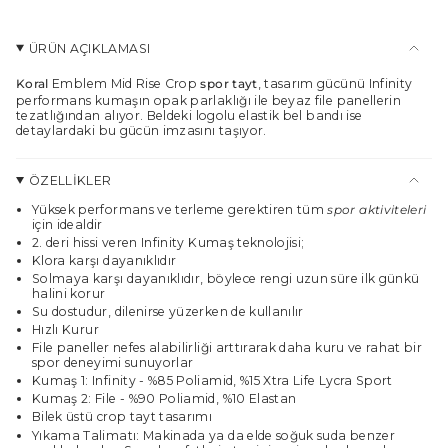
</span>
sepette",
"maximum_of"=>"Maksimum
ÜRÜN AÇIKLAMASI
{{
quantity
Koral
Emblem Mid Rise Crop
spor
tayt
, tasarım gücünü Infinity
}}",
performans kumaşın opak parlaklığı ile beyaz file panellerin
"minimum_of"=>"Minimum
tezatlığından alıyor. Beldeki logolu elastik bel bandı ise
{{
detaylardaki bu gücün imzasını taşıyor.
quantity
}}",
ÖZELLİKLER
"multiples_of"=>"
{{
Yüksek performans ve terleme gerektiren tüm
spor aktiviteleri
quantity
için idealdir
}}
2. deri hissi veren Infinity Kumaş teknolojisi;
katları"}
Klora karşı dayanıklıdır
Solmaya karşı dayanıklıdır, böylece rengi uzun süre ilk günkü
halini korur
Su dostudur, dilenirse yüzerken de kullanılır
Hızlı Kurur
File paneller nefes alabilirliği arttırarak daha kuru ve rahat bir
spor deneyimi sunuyorlar
Kumaş 1: Infinity - %85 Poliamid, %15 Xtra Life Lycra Sport
Kumaş 2: File - %90 Poliamid, %10 Elastan
Bilek üstü crop tayt tasarımı
Yıkama Talimatı: Makinada ya da elde soğuk suda benzer