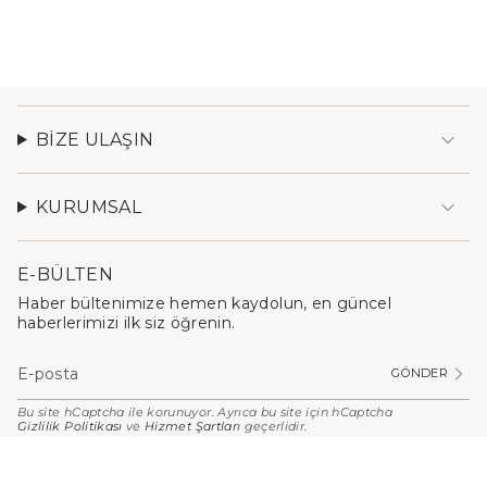
BIZE ULAŞIN
KURUMSAL
E-BÜLTEN
Haber bültenimize hemen kaydolun, en güncel
haberlerimizi ilk siz öğrenin.
GÖNDER
Bu site hCaptcha ile korunuyor. Ayrıca bu site için hCaptcha
Gizlilik Politikası
ve
Hizmet Şartları
geçerlidir.
PARA