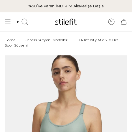
İçeriğe
%50’ye varan İNDİRİM
Alışverişe Başla
atla
Aramak
Hesap
.
.
Home
Fitness Sütyeni Modelleri
UA Infinity Mid 2.0 Bra
Spor Sütyeni