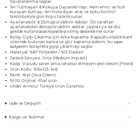
havalandırma sağlar
Ter Tutmayan & Kokuya Dayanıklı Yapı: Nem emici ve hızlı
kuruyan kumaşı, teri hızla dışarı atar ve koku kontrol
teknolojisiyle gün boyu tazelik sunar
Ayarlanabilir & Dönüştürülebilir Askılar: Ön taraftan
ayarlanabilen dönüştürülebilir askılar, çapraz ya da düz
şekilde kullanılarak kişiselleştirilmiş destekleme sunar
Kolay Giyip Çıkarma için Arka Kapama: Kapsüllü elastik bant
üzerinde bulunan kanca ve göz kapama sistemi, bu
spor
sütyeni
ni kolaylıkla giyip çıkarmayı sağlar
Materyal: %87 Polyester / %13 Elastan
Destek Seviyesi: Orta (Medium Impact)
Kalıp: Vücudu saran ama rahatsız etmeyen akıcı kesim (Fitted)
Ürün Kodu: 1384123-348
Renk: Yeşil (Sica Green)
%100 Orijinal, ithal ürün
Under Armour Türkiye Ürün Garantisi
İade ve Değişim
Kargo ve Teslimat