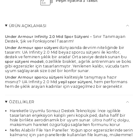
Peşin fiyatına 3 Taksit
quantity
}}
</span>
sepette",
"maximum_of"=>"Maksimum
ÜRÜN AÇIKLAMASI
{{
quantity
Under Armour Infinity 2.0 Mid Spor Sütyeni
– Sınır Tanımayan
}}",
Destek, Şık ve Fonksiyonel Tasarım!
"minimum_of"=>"Minimum
Under Armour spor sütyeni
dünyasında devrim niteliğinde bir
{{
tasarım: UA Infinity 2.0 Mid beyaz sporcu sütyeni ile konfor,
quantity
destek ve feminen şıklık bir arada! Orta seviye destek sunan bu
spor sütyeni modeli
, özellikle bisiklet, ağırlık antrenmanı ve boks
}}",
gibi egzersizler için tasarlanmıştır. Yenilenen kalıbı, vücuda tam
"multiples_of"=>"
uyum sağlayarak size özel bir konfor sunar.
{{
Under Armour sporcu sütyeni
kalitesiyle tanışmaya hazır
quantity
mısınız? UA Infinity 2.0 Mid
yeşil spor sütyeni
, hem performans
}}
hem de şıklık arayan kadınlar için vazgeçilmez bir seçenektir.
katları"}
ÖZELLİKLER
Hareketle Uyumlu Sonsuz Destek Teknolojisi: İnce işçilikle
tasarlanan enjeksiyon kalıplı yeni köpük ped, daha hafif bir
hisle birlikte aerodinamik bir uyum sunar.
Ultra hafif iç dolgu
,
maksimum hareket özgürlüğü sağlarken formunu korur
Nefes Alabilir File Yan Paneller: Yoğun spor egzersizlerinde serin
kalmanız için yan panellerde kullanılan file kumaş, mükemmel