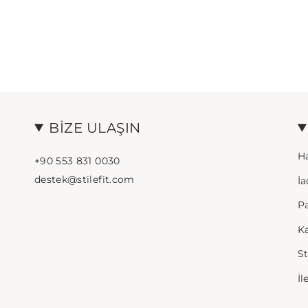
BIZE ULAŞIN
H
+90 553 831 0030
destek@stilefit.com
İa
Pa
K
St
İl