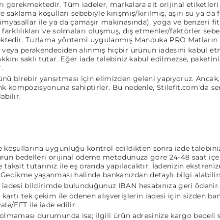
gerekmektedir. Tüm iadeler, markalara ait orijinal etiketleri v
e saklama koşulları sebebiyle kırışmış/kırılmış, aşırı su ya da 
imyasallar ile ya da çamaşır makinasında), yoga ve benzeri fitn
 farklılıkları ve solmaları oluşmuş, dış etmenler/faktörler seb
ktedir. Tuzlama yöntemi uygulanmış Manduka PRO Matların ia
an veya perakendeciden alınmış hiçbir ürünün iadesini kabul e
kını saklı tutar. Eğer iade talebiniz kabul edilmezse, paketini
.
nü birebir yansıtması için elimizden geleni yapıyoruz. Ancak, 
enk kompozisyonuna sahiptirler. Bu nedenle, Stilefit.com'da se
abilir.
 koşullarına uygunluğu kontrol edildikten sonra iade talebiniz
ürün bedelleri orijinal ödeme metodunuza göre 24-48 saat içeri
taksit tutarınız ile eş oranda yapılacaktır. İadenizin ekstren
 Gecikme yaşanması halinde bankanızdan detaylı bilgi alabilirs
a iadesi bildirimde bulunduğunuz IBAN hesabınıza geri ödenir.
kartı tek çekim ile ödenen alışverişlerin iadesi için sizden bank
le/EFT ile iade edilir.
olmaması durumunda ise; ilgili ürün adresinize kargo bedeli si