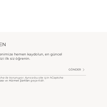
EN
enimize hemen kaydolun, en güncel
zi ilk siz öğrenin.
GÖNDER
cha ile korunuyor. Ayrıca bu site için hCaptcha
kası
ve
Hizmet Şartları
geçerlidir.