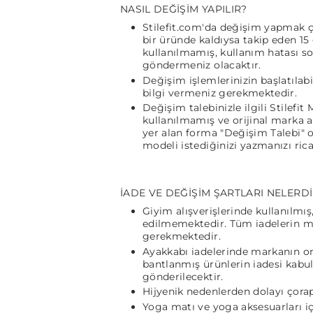
NASIL DEĞİŞİM YAPILIR?
Stilefit.com'da değişim yapmak ço
bir üründe kaldıysa takip eden 15 g
kullanılmamış, kullanım hatası so
göndermeniz olacaktır.
Değişim işlemlerinizin başlatılab
bilgi vermeniz gerekmektedir.
Değişim talebinizle ilgili Stilefit
kullanılmamış ve orijinal marka a
yer alan forma "Değişim Talebi" 
modeli istediğinizi yazmanızı rica
İADE VE DEĞİŞİM ŞARTLARI NELERD
Giyim alışverişlerinde kullanılmış
edilmemektedir. Tüm iadelerin mark
gerekmektedir.
Ayakkabı iadelerinde markanın ori
bantlanmış ürünlerin iadesi kabul
gönderilecektir.
Hijyenik nedenlerden dolayı çora
Yoga matı ve yoga aksesuarları iç