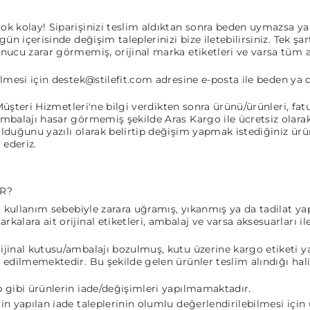
k kolay! Siparişinizi teslim aldıktan sonra beden uymazsa ya d
ün içerisinde değişim taleplerinizi bize iletebilirsiniz. Tek şa
nucu zarar görmemiş, orijinal marka etiketleri ve varsa tüm aks
ilmesi için
destek@stilefit.com
adresine e-posta ile beden ya d
 Müşteri Hizmetleri'ne bilgi verdikten sonra ürünü/ürünleri, fatu
mbalajı hasar görmemiş şekilde Aras Kargo ile ücretsiz olarak
olduğunu yazılı olarak belirtip değişim yapmak istediğiniz ür
 ederiz.
İR?
, kullanım sebebiyle zarara uğramış, yıkanmış ya da tadilat ya
alara ait orijinal etiketleri, ambalaj ve varsa aksesuarları il
jinal kutusu/ambalajı bozulmuş, kutu üzerine kargo etiketi yap
 edilmemektedir. Bu şekilde gelen ürünler teslim alındığı hali
p gibi ürünlerin iade/değişimleri yapılmamaktadır.
in yapılan iade taleplerinin olumlu değerlendirilebilmesi için