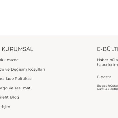
KURUMSAL
E-BÜLT
akkımızda
Haber bült
haberlerimi
de ve Değişim Koşulları
ra İade Politikası
Bu site hCapt
argo ve Teslimat
Gizlilik Politi
ilefit Blog
etişim