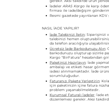
gerekir. Aksi takdirde ürün yeni
İadeler
ARAS Kargo
ile karşı öd
firması ile iade/değişim gönderi
Resmi gazetede yayınlanan KDV g
NASIL İADE YAPILIR?
İade Talebinizi İletin
: Siparişinizi
talebinizi hemen oluşturabilirsini
da telefon aracılığıyla ulaşabilirs
Ücretsiz İade Barkodunuzu Alın
: 
barkodunuzu oluşturup sizinle pay
Kargo "BirFatura" hesabından giriş
Paketinizi Hazırlayın
: İade yapmak
ambalajı ve etiketi hasar görmem
iadesi alınmamaktadır. İade ürün
sorumluluğudur.
Faturanızı Pakete Yerleştirin
: Kol
için paketinizin içine fatura nüsh
problem yaşanabilmektedir.
Kurumsal Faturalı İadeler
: İade e
düzenlemesi gerekir. Aksi takdird