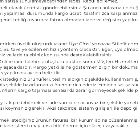
den satışa sunulamayacağından iadesi kabul edilemez.
emeli olarak ücretsiz gönderebilirsiniz. Şu anda anlaşmalı ol
mi yapılması durumunda kargo ücreti tarafımızca karşılanmaz
enel tebliği uyarınca fatura olmadan iade ve değişim yapıl
 verirken üyelik oluşturduysanız Ü
ye Girişi yaparak
Stilefit.c
z. Bu tavsiye edilen en hızlı yöntem olacaktır. Eğer, üye olmad
iniz ve iade talebiniz konusunda destek alabilirsiniz.
Online iade talebiniz oluşturulduktan sonra Müşteri Hizmetler
laşacaklardır. Kargo yetkilisine göstermeniz için bir döküman 
 yapılması ayrıca belirtilir.
 istediğiniz ürünü/leri, teslim aldığınız şekilde kullanılmamış,
iş şekilde hazırlamanızı önemle rica ederiz. Yeniden satışa
ün/lerin kargo taşıması esnasında zarar görmeyecek şekilde p
ay takip edebilmek ve iade sürecini sorunsuz bir şekilde yönet
ası koymanız gerekir. Aksi takdirde, sistem girişleri ile depo 
tmek istediğiniz ürünün faturası bir kurum adına düzenlenmiş
e iade işlemi onaylansa bile ödeme için süreç uzayacaktır.