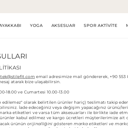
AYAKKABI
YOGA
AKSESUAR
SPOR AKTİVİTE
ŞULLARI
İTİKASI
tek@stilefit.com
email adresimize mail göndererek,
+90 553
aj atarak bize ulaşabilirsin.
.00-18.00 ve Cumartesi 10.00-13.00
e edilemez" olarak belirtilen ürünler hariç) teslimatı takip ede
lirsiniz. İade edeceğiniz veya değişim yapacağınız ürünü/leri
arka etiketleri ve varsa tüm aksesuarları ile birlikte iade etm
rünler kabul edilmez ve kargo ücretleri müşterilerimize ait ol
lacak ürünün
orijinalliğini gösteren marka etiketleri ve marka