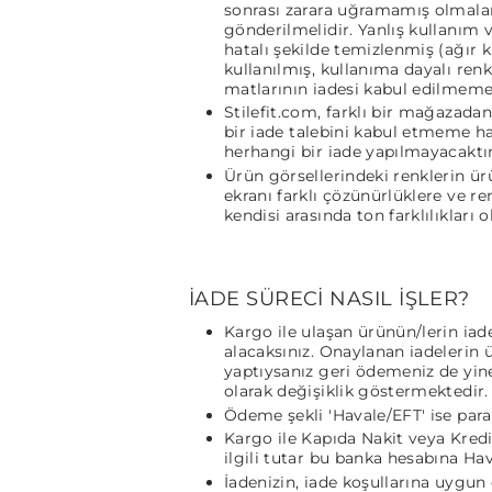
sonrası zarara uğramamış olmaları 
gönderilmelidir. Yanlış kullanım v
hatalı şekilde temizlenmiş (ağır k
kullanılmış, kullanıma dayalı renk
matlarının iadesi kabul edilmeme
Stilefit.com, farklı bir mağazad
bir iade talebini kabul etmeme hak
herhangi bir iade yapılmayacaktır
Ürün görsellerindeki renklerin ürü
ekranı farklı çözünürlüklere ve r
kendisi arasında ton farklılıkları ol
İADE SÜRECİ NASIL İŞLER?
Kargo ile ulaşan ürünün/lerin iade
alacaksınız. Onaylanan iadelerin 
yaptıysanız geri ödemeniz de yine 
olarak değişiklik göstermektedir.
Ödeme şekli 'Havale/EFT' ise par
Kargo ile Kapıda Nakit veya Kredi 
ilgili tutar bu banka hesabına Hava
İadenizin, iade koşullarına uygun 