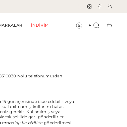
Instagram
Facebook
Feed
MARKALAR
İNDİRİM
Hesap
Aramak
 8310030
Nolu telefonumuzdan
n 15 gün içerisinde iade edebilir veya
 kullanılmamış, kullanım hatası
eniz gerekir. Kullanılmış veya
acak şekilde geri gönderilirler.
 ambalajı ile birlikte
gönderilmesi