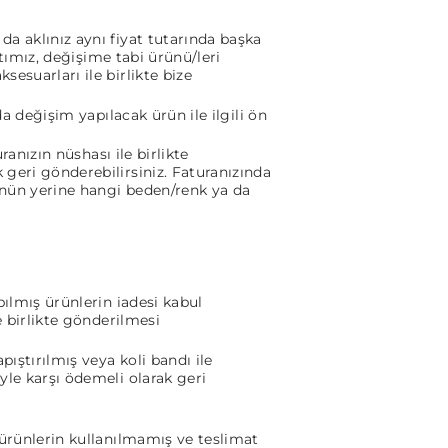
a aklınız aynı fiyat tutarında başka
rtımız, değişime tabi ürünü/leri
esuarları ile birlikte bize
a değişim yapılacak ürün ile ilgili ön
ranızın nüshası ile birlikte
 geri gönderebilirsiniz. Faturanızında
ünün yerine hangi beden/renk ya da
pılmış ürünlerin iadesi kabul
e birlikte gönderilmesi
ıştırılmış veya koli bandı ile
yle karşı ödemeli olarak geri
 ürünlerin kullanılmamış ve teslimat