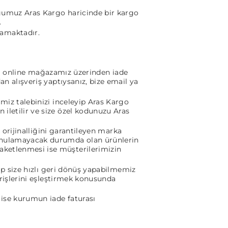
duğumuz Aras Kargo haricinde bir kargo
.
mamaktadır.
om online mağazamız
üzerinden iade
an alışveriş yaptıysanız, bize email ya
imiz talebinizi inceleyip Aras Kargo
iletilir ve size özel kodunuzu Aras
 orijinalliğini garantileyen marka
 sunulamayacak durumda olan ürünlerin
aketlenmesi ise müşterilerimizin
ip size hızlı geri dönüş yapabilmemiz
girişlerini eşleştirmek konusunda
 ise kurumun iade faturası