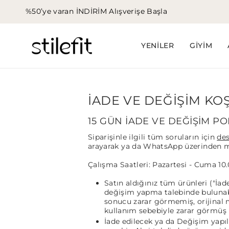
İçeriğe
%50’ye varan İNDİRİM
Alışverişe Başla
atla
YENİLER
GİYİM
İADE VE DEĞIŞIM KO
15 GÜN İADE VE DEĞİŞİM POL
Siparişinle ilgili tüm soruların için
des
arayarak ya da WhatsApp üzerinden mes
Çalışma Saatleri: Pazartesi - Cuma 10
Satın aldığınız tüm ürünleri ("İad
değişim yapma talebinde bulunabi
sonucu zarar görmemiş, orijinal m
kullanım sebebiyle zarar görmüş ü
İade edilecek ya da Değişim yapı