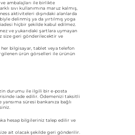
e ambalajları ile birlikte
farklı sıvı kullanımına maruz kalmış,
ess aktiviteleri dışındaki alanlarda
ebiyle delinmiş ya da yırtılmış yoga
desi hiçbir şekilde kabul edilmez.
tmez ve yukarıdaki şartlara uymayan
z size geri gönderilecektir ve
her bilgisayar, tablet veya telefon
rgilenen ürün görselleri ile ürünün
in durumu ile ilgili bir e-posta
sinde iade edilir. Ödemenizi taksitli
ize yansıma süresi bankanıza bağlı
iniz.
a hesap bilgileriniz talep edilir ve
ze ait olacak şekilde geri gönderilir.