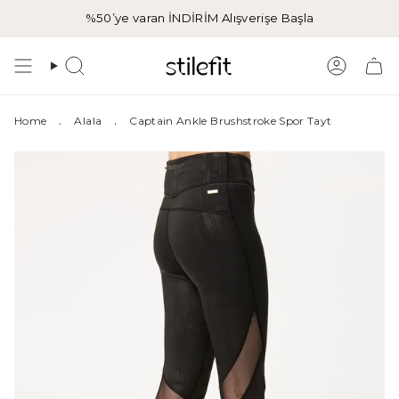
İçeriğe
%50’ye varan İNDİRİM
Alışverişe Başla
atla
Aramak
Hesap
.
.
Home
Alala
Captain Ankle Brushstroke Spor Tayt