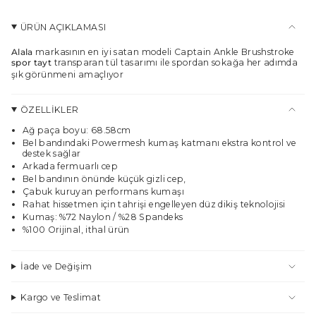
sepette",
"maximum_of"=>"Maksimum
ÜRÜN AÇIKLAMASI
{{
quantity
Alala
markasının en iyi satan modeli Captain Ankle Brushstroke
}}",
spor
tayt
transparan tül tasarımı ile spordan sokağa her adımda
"minimum_of"=>"Minimum
şık görünmeni amaçlıyor
{{
quantity
}}",
ÖZELLİKLER
"multiples_of"=>"
Ağ paça boyu: 68.58cm
{{
Bel bandındaki Powermesh kumaş katmanı ekstra kontrol ve
quantity
destek sağlar
}}
Arkada fermuarlı cep
katları"}
Bel bandının önünde küçük gizli cep,
Çabuk kuruyan performans kumaşı
Rahat hissetmen için tahrişi engelleye​n düz dikiş teknolojisi
Kumaş: %72 Naylon / %28 Spandeks
%100 Orijinal, ithal ürün
İade ve Değişim
Kargo ve Teslimat