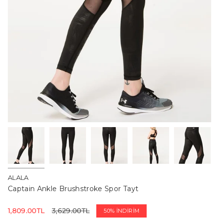
ALALA
Captain Ankle Brushstroke Spor Tayt
İndirimli
1,809.00TL
Normal
3,629.00TL
50%
İNDIRIM