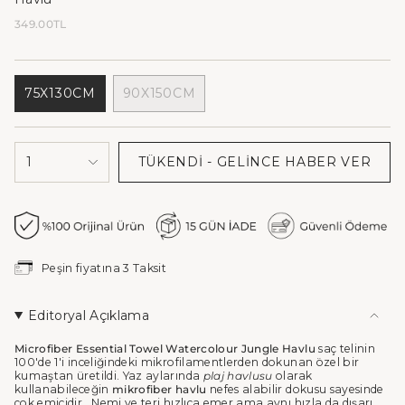
Normal
349.00TL
fiyat
75X130CM
90X150CM
VARYANT
VARYANT
TÜKENDI
TÜKENDI
VEYA
VEYA
{"decrease"=>"
KULLANIM
KULLANIM
1
TÜKENDI - GELINCE HABER VER
{{
DIŞI
DIŞI
product
}}
için
miktarı
azalt",
"in_cart_html"=>"
Peşin fiyatına 3 Taksit
<span
class=\"quantity-
cart\">
Editoryal Açıklama
{{
quantity
Microfiber Essential Towel Watercolour Jungle Havlu
saç telinin
}}
100'de 1'i inceliğindeki mikrofilamentlerden dokunan özel bir
</span>
kumaştan üretildi. Yaz aylarında
plaj havlusu
olarak
kullanabileceğin
mikrofiber havlu
nefes alabilir dokusu sayesinde
sepette",
çok emicidir. Nemi ve teri hızlıca emer ama aynı hızla da dışarı