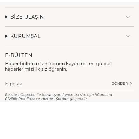
BIZE ULAŞIN
KURUMSAL
E-BÜLTEN
Haber bültenimize hemen kaydolun, en güncel
haberlerimizi ilk siz öğrenin.
GÖNDER
Bu site hCaptcha ile korunuyor. Ayrıca bu site için hCaptcha
Gizlilik Politikası
ve
Hizmet Şartları
geçerlidir.
PARA
BIRIMI
Türkiye (TRY ₺)
© Stilefit 2026