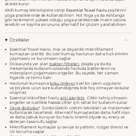
"maximum_of"=>"Maksimum
atarak kurur.
{{
Akıllı kumaş teknolojisine sahip
Essential Towel havlu
çeşitlerini
quantity
yoga pratiklerinde de kullanabilirsin. Hot Yoga ya da Ashtanga
}}",
gibi terlemenin yüksek olduğu yoga pratiklerinde matın üstüne
"minimum_of"=>"Minimum
serebilir ve kayma sorununa alternatif bir çözüm yaratabilirsin.
{{
quantity
}}",
Özellikler
"multiples_of"=>"
Essential Towel Havlu, ince ve dayanıklı mikrofilament
{{
kumaştan üretildi. Bu özel kumaş havlunun daha hızlı emilim
quantity
yapmasını ve kurumasını sağlar.
}}
Dokusunda yer alan
bakteri filtreleri
, plajda ya da dış
katları"}
mekanlarda kullanımı sırasında havluda bakterilerin ve
mikropların çoğalmasını engeller. Bu sayede, her zaman
hijyenik ve temiz kalır.
Havlunun kumaşına
koku önleyici
özel bir işlem uygulanır
ve böylece uzun süre kullanıldığında bile hoş olmayan kokular
oluşmaz.
Essential Mikrofiber havlu
anti alerjiktir
. Cildin tahriş olmasını
engeller ve özellikle hassas ciltler için rahat bir kullanım sunar.
Çevre dostudur
! Sürdürülebilir üretim teknikleri ve malzemeler
kullanılarak tasarlandı. Alternatif kumaşlardan daha hafif olan
ve daha çabuk kuruyan bu havlu önemli ölçüde su, enerji ve
deterjan tasarrufu sağlar.
Mikrofilament kumaşlar iyi seviye ısı yalıtımı, rüzgar direnci ve
UV koruma sağlar.