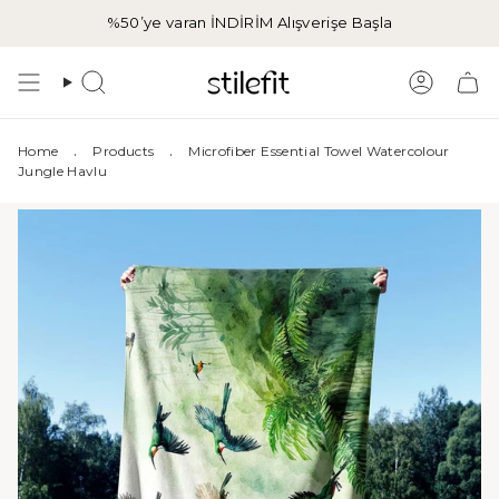
İçeriğe
%50’ye varan İNDİRİM
Alışverişe Başla
atla
Aramak
Hesap
.
.
Home
Products
Microfiber Essential Towel Watercolour
Jungle Havlu