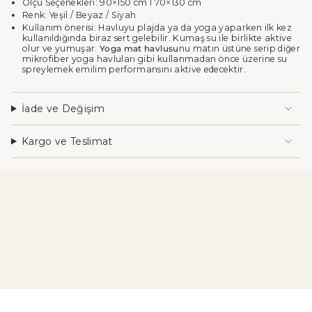
Ölçü Seçenekleri: 90×150 cm I 70×130 cm
Renk: Yeşil / Beyaz / Siyah
Kullanım önerisi: Havluyu plajda ya da yoga yaparken ilk kez
kullanıldığında biraz sert gelebilir. Kumaş su ile birlikte aktive
olur ve yumuşar.
Yoga mat havlusu
nu matın üstüne serip diğer
mikrofiber yoga havluları gibi kullanmadan önce üzerine su
spreylemek emilim performansını aktive edecektir.
İade ve Değişim
Kargo ve Teslimat