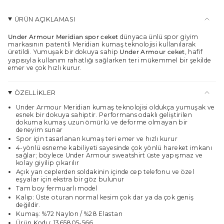
sepette",
"maximum_of"=>"Maksimum
ÜRÜN AÇIKLAMASI
{{
quantity
Under Armour Meridian spor ceket
dünyaca ünlü spor giyim
}}",
markasının patentli Meridian kumaş teknolojisi kullanılarak
"minimum_of"=>"Minimum
üretildi. Yumuşak bir dokuya sahip
Under Armour
ceket
, hafif
{{
yapısıyla kullanım rahatlığı sağlarken teri mükemmel bir şekilde
emer ve çok hızlı kurur.
quantity
}}",
"multiples_of"=>"
ÖZELLİKLER
{{
quantity
Under Armour Meridian kumaş teknolojisi oldukça yumuşak ve
}}
esnek bir dokuya sahiptir. Performans odaklı geliştirilen
dokuma kumaş uzun ömürlü ve deforme olmayan bir
katları"}
deneyim sunar
Spor için tasarlanan kumaş teri emer ve hızlı kurur
4-yönlü esneme kabiliyeti sayesinde çok yönlü hareket imkanı
sağlar; böylece Under Armour sweatshirt üste yapışmaz ve
kolay giyilip çıkarılır
Açık yan ceplerden soldakinin içinde cep telefonu ve özel
eşyalar için ekstra bir göz bulunur
Tam boy fermuarlı model
Kalıp: Üste oturan normal kesim çok dar ya da çok geniş
değildir.
Kumaş: %72 Naylon / %28 Elastan
Ürün Kodu: 1365805-566