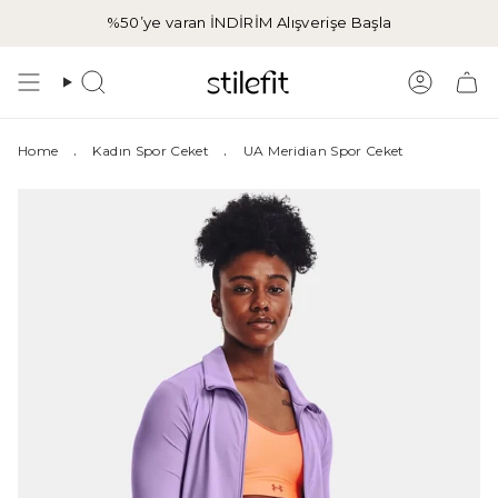
İçeriğe
%50’ye varan İNDİRİM
Alışverişe Başla
atla
Aramak
Hesap
.
.
Home
Kadın Spor Ceket
UA Meridian Spor Ceket