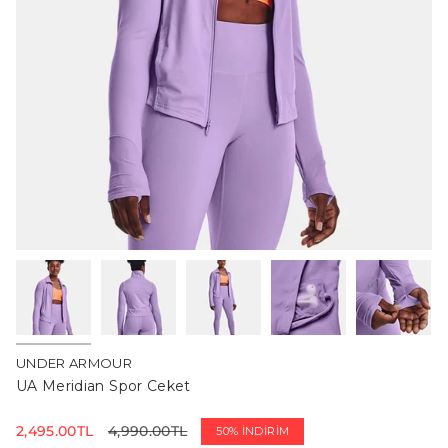
UNDER ARMOUR
UA Meridian Spor Ceket
İndirimli
2,495.00TL
Normal
4,990.00TL
50%
İNDIRIM