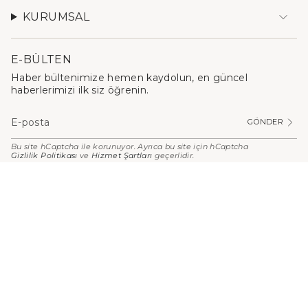
KURUMSAL
E-BÜLTEN
Haber bültenimize hemen kaydolun, en güncel
haberlerimizi ilk siz öğrenin.
GÖNDER
Bu site hCaptcha ile korunuyor. Ayrıca bu site için hCaptcha
Gizlilik Politikası
ve
Hizmet Şartları
geçerlidir.
PARA
BIRIMI
Türkiye (TRY ₺)
© Stilefit 2026
Kişisel Verilerin Korunması
Kullanım Koşulları
Mesafeli Satış Sözleşmesi