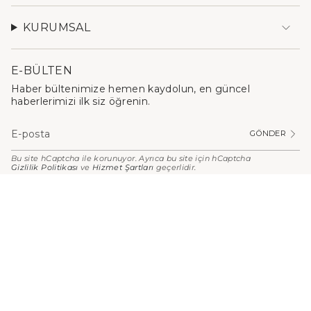
KURUMSAL
E-BÜLTEN
Haber bültenimize hemen kaydolun, en güncel
haberlerimizi ilk siz öğrenin.
GÖNDER
Bu site hCaptcha ile korunuyor. Ayrıca bu site için hCaptcha
Gizlilik Politikası
ve
Hizmet Şartları
geçerlidir.
PARA
BIRIMI
Türkiye (TRY ₺)
© Stilefit 2026
Kişisel Verilerin Korunması
Kullanım Koşulları