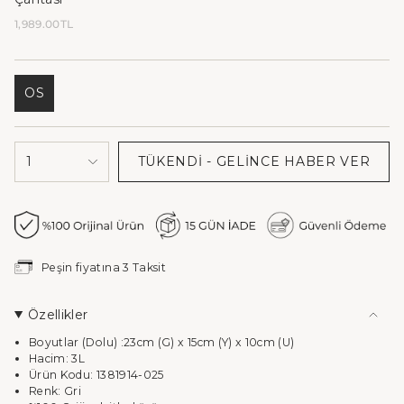
Normal
1,989.00TL
fiyat
OS
VARYANT
TÜKENDI
VEYA
{"decrease"=>"
KULLANIM
1
TÜKENDI - GELINCE HABER VER
{{
DIŞI
product
}}
için
miktarı
azalt",
"in_cart_html"=>"
Peşin fiyatına 3 Taksit
<span
class=\"quantity-
cart\">
Özellikler
{{
quantity
Boyutlar (Dolu) :23cm (G) x 15cm (Y) x 10cm (U)
}}
Hacim: 3L
</span>
Ürün Kodu: 1381914-025
sepette",
Renk: Gri