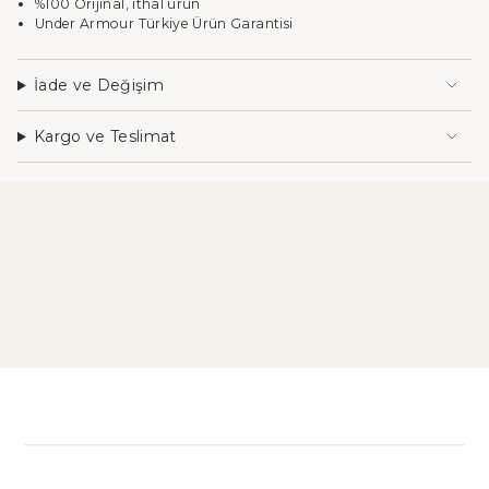
"maximum_of"=>"Maksimum
%100 Orijinal, ithal ürün
{{
Under Armour Türkiye Ürün Garantisi
quantity
}}",
"minimum_of"=>"Minimum
İade ve Değişim
{{
quantity
Kargo ve Teslimat
}}",
"multiples_of"=>"
{{
quantity
}}
katları"}