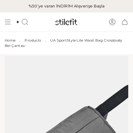
İçeriğe
%50’ye varan İNDİRİM
Alışverişe Başla
atla
Aramak
Hesap
.
.
Home
Products
UA SportStyle Lite Waist Bag Crossbody
Bel Çantası