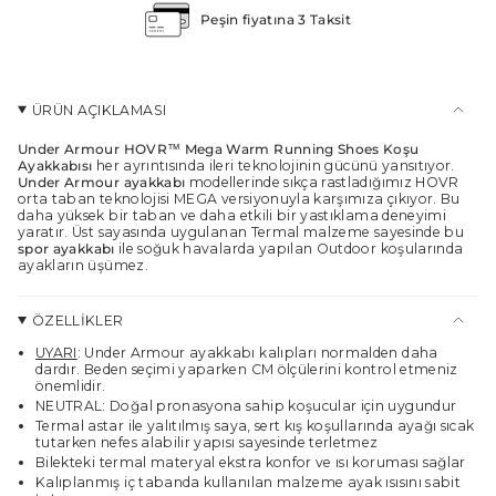
{{
Peşin fiyatına 3 Taksit
quantity
}}
</span>
sepette",
"maximum_of"=>"Maksimum
ÜRÜN AÇIKLAMASI
{{
quantity
Under Armour HOVR™ Mega Warm Running Shoes Koşu
}}",
Ayakkabısı
her ayrıntısında ileri teknolojinin gücünü yansıtıyor.
"minimum_of"=>"Minimum
Under Armour ayakkabı
modellerinde sıkça rastladığımız HOVR
orta taban teknolojisi MEGA versiyonuyla karşımıza çıkıyor. Bu
{{
daha yüksek bir taban ve daha etkili bir yastıklama deneyimi
quantity
yaratır. Üst sayasında uygulanan Termal malzeme sayesinde bu
}}",
spor ayakkabı
ile soğuk havalarda yapılan Outdoor koşularında
"multiples_of"=>"
ayakların üşümez.
{{
quantity
}}
ÖZELLİKLER
katları"}
UYARI
: Under Armour ayakkabı kalıpları normalden daha
dardır. Beden seçimi yaparken CM ölçülerini kontrol etmeniz
önemlidir.
NEUTRAL: Doğal pronasyona sahip koşucular için uygundur
Termal astar ile yalıtılmış saya, sert kış koşullarında ayağı sıcak
tutarken nefes alabilir yapısı sayesinde terletmez
Bilekteki termal materyal ekstra konfor ve ısı koruması sağlar
Kalıplanmış iç tabanda kullanılan malzeme ayak ısısını sabit