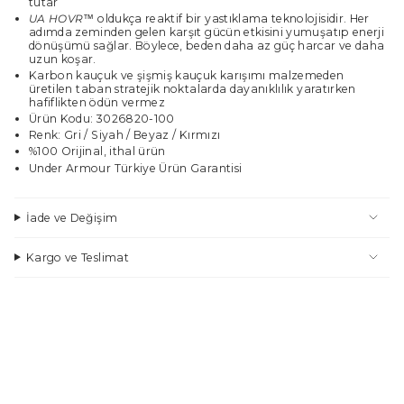
tutar
UA HOVR™
oldukça reaktif bir yastıklama teknolojisidir. Her
adımda zeminden gelen karşıt gücün etkisini yumuşatıp enerji
dönüşümü sağlar. Böylece, beden daha az güç harcar ve daha
uzun koşar.
Karbon kauçuk ve şişmiş kauçuk karışımı malzemeden
üretilen taban stratejik noktalarda dayanıklılık yaratırken
hafiflikten ödün vermez
Ürün Kodu: 3026820-100
Renk: Gri / Siyah / Beyaz / Kırmızı
%100 Orijinal, ithal ürün
Under Armour Türkiye Ürün Garantisi
İade ve Değişim
Kargo ve Teslimat