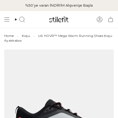
İçeriğe
%50’ye varan İNDİRİM
Alışverişe Başla
atla
Aramak
Hesap
.
.
Home
Koşu
UA HOVR™ Mega Warm Running Shoes Koşu
Ayakkabısı