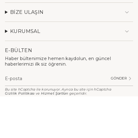
BIZE ULAŞIN
KURUMSAL
E-BÜLTEN
Haber bültenimize hemen kaydolun, en güncel
haberlerimizi ilk siz öğrenin.
GÖNDER
Bu site hCaptcha ile korunuyor. Ayrıca bu site için hCaptcha
Gizlilik Politikası
ve
Hizmet Şartları
geçerlidir.
PARA
BIRIMI
Türkiye (TRY ₺)
© Stilefit 2026